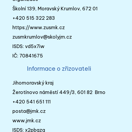
Školní 139, Moravský Krumlov, 672 01
+420 515 322 283
https://www.zusmk.cz
zusmkrumlov@skolyjm.cz
ISDS: vd5x7iw
IČ: 70841675
Informace o zřizovateli
Jihomoravský kraj
Žerotínovo náměstí 449/3, 601 82 Brno
+420 541 651 111
posta@jmk.cz
www.jmk.cz
ISDS: x2pbqzq