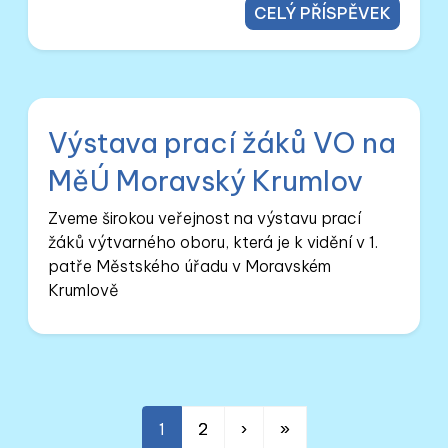
CELÝ PŘÍSPĚVEK
Výstava prací žáků VO na
MěÚ Moravský Krumlov
Zveme širokou veřejnost na výstavu prací
žáků výtvarného oboru, která je k vidění v 1.
patře Městského úřadu v Moravském
Krumlově
1
2
›
»