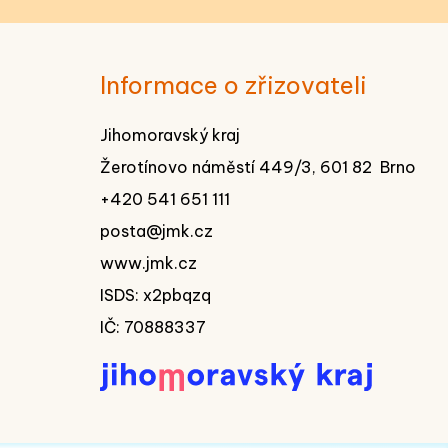
Informace o zřizovateli
Jihomoravský kraj
Žerotínovo náměstí 449/3, 601 82 Brno
+420 541 651 111
posta@jmk.cz
www.jmk.cz
ISDS: x2pbqzq
IČ: 70888337