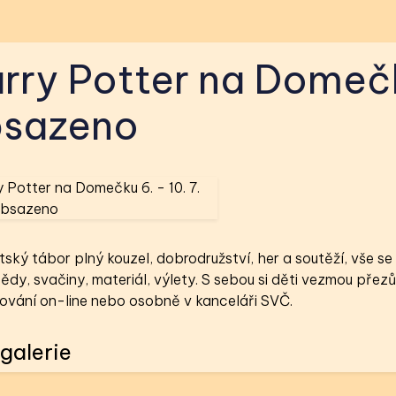
rry Potter na Domečk
sazeno
ský tábor plný kouzel, dobrodružství, her a soutěží, vše se 
ědy, svačiny, materiál, výlety. S sebou si děti vezmou přezův
šování on-line nebo osobně v kanceláři SVČ.
galerie