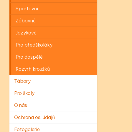
Sportovní
Zábavné
Jazykové
Pro předškoláky
Pro dospělé
Rozvrh kroužků
Tábory
Pro školy
O nás
Ochrana os. údajů
Fotogalerie