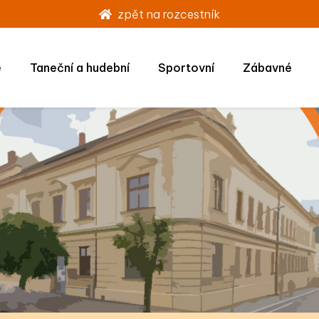
zpět na rozcestník
é
Taneční a hudební
Sportovní
Zábavné