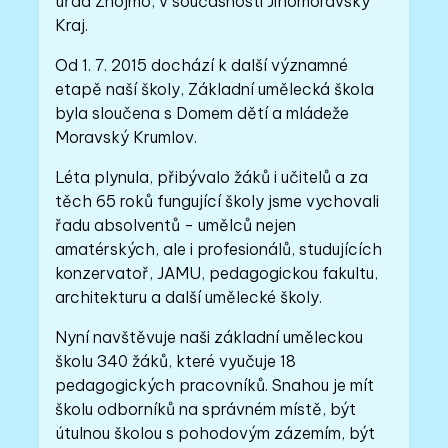
úřad Znojmo, v současnosti Jihomoravský
Kraj.
Od 1. 7. 2015 dochází k další významné
etapě naší školy, Základní umělecká škola
byla sloučena s Domem dětí a mládeže
Moravský Krumlov.
Léta plynula, přibývalo žáků i učitelů a za
těch 65 roků fungující školy jsme vychovali
řadu absolventů - umělců nejen
amatérských, ale i profesionálů, studujících
konzervatoř, JAMU, pedagogickou fakultu,
architekturu a další umělecké školy.
Nyní navštěvuje naši základní uměleckou
školu 340 žáků, které vyučuje 18
pedagogických pracovníků. Snahou je mít
školu odborníků na správném místě, být
útulnou školou s pohodovým zázemím, být