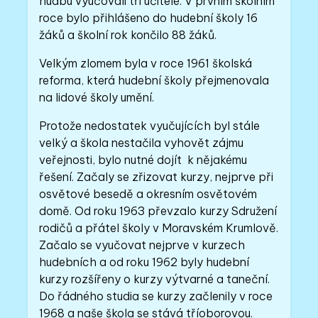
hudbu vyučovali tři učitelé. V prvním školním
roce bylo přihlášeno do hudební školy 16
žáků a školní rok končilo 88 žáků.
Velkým zlomem byla v roce 1961 školská
reforma, která hudební školy přejmenovala
na lidové školy umění.
Protože nedostatek vyučujících byl stále
velký a škola nestačila vyhovět zájmu
veřejnosti, bylo nutné dojít k nějakému
řešení. Začaly se zřizovat kurzy, nejprve při
osvětové besedě a okresním osvětovém
domě. Od roku 1963 převzalo kurzy Sdružení
rodičů a přátel školy v Moravském Krumlově.
Začalo se vyučovat nejprve v kurzech
hudebních a od roku 1962 byly hudební
kurzy rozšířeny o kurzy výtvarné a taneční.
Do řádného studia se kurzy začlenily v roce
1968 a naše škola se stává tříoborovou.