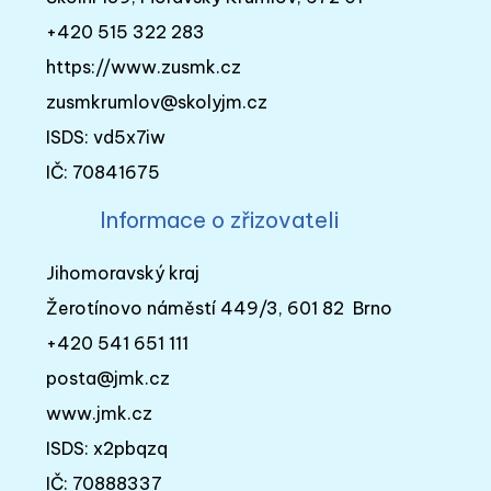
+420 515 322 283
https://www.zusmk.cz
zusmkrumlov@skolyjm.cz
ISDS: vd5x7iw
IČ: 70841675
Informace o zřizovateli
Jihomoravský kraj
Žerotínovo náměstí 449/3, 601 82 Brno
+420 541 651 111
posta@jmk.cz
www.jmk.cz
ISDS: x2pbqzq
IČ: 70888337