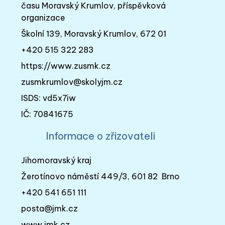
času Moravský Krumlov, příspěvková
organizace
Školní 139, Moravský Krumlov, 672 01
+420 515 322 283
https://www.zusmk.cz
zusmkrumlov@skolyjm.cz
ISDS: vd5x7iw
IČ: 70841675
Informace o zřizovateli
Jihomoravský kraj
Žerotínovo náměstí 449/3, 601 82 Brno
+420 541 651 111
posta@jmk.cz
www.jmk.cz