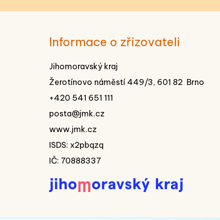
Informace o zřizovateli
Jihomoravský kraj
Žerotínovo náměstí 449/3, 601 82 Brno
+420 541 651 111
posta@jmk.cz
www.jmk.cz
ISDS: x2pbqzq
IČ: 70888337