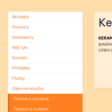
Aktuality
Ke
Prostory
Dokumenty
KERAM
používá
Náš tým
cítění 
Kontakt
Přihláška
Platby
Zájmové kroužky
Tvořivé a výtvarné
Taneční a hudební