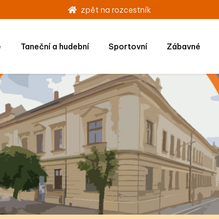
zpět na rozcestník
é
Taneční a hudební
Sportovní
Zábavné