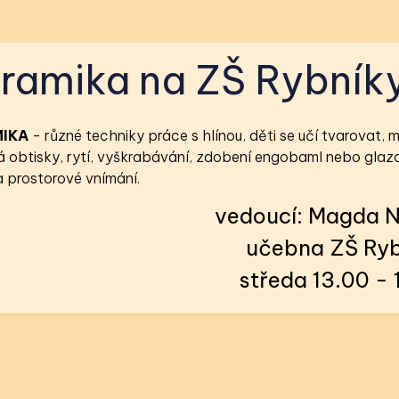
ramika na ZŠ Rybník
IKA
- různé techniky práce s hlínou, děti se učí tvarovat,
 obtisky, rytí, vyškrabávání, zdobení engobamI nebo glazov
a prostorové vnímání.
vedoucí: Magda 
učebna ZŠ Ryb
středa 13.00 - 