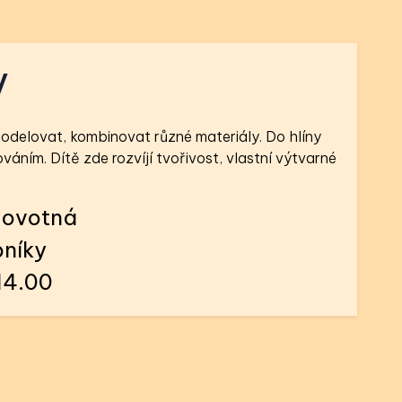
y
 modelovat, kombinovat různé materiály. Do hlíny
áním. Dítě zde rozvíjí tvořivost, vlastní výtvarné
Novotná
níky
14.00