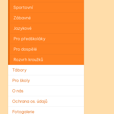
Sportovní
Zábavné
Jazykové
Pro předškoláky
Pro dospělé
Rozvrh kroužků
Tábory
Pro školy
O nás
Ochrana os. údajů
Fotogalerie