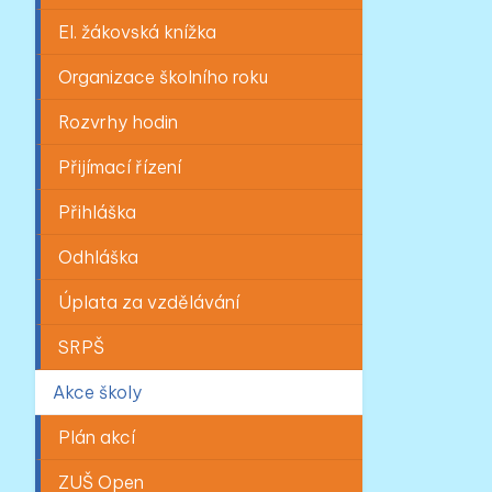
El. žákovská knížka
Organizace školního roku
Rozvrhy hodin
Přijímací řízení
Přihláška
Odhláška
Úplata za vzdělávání
SRPŠ
Akce školy
Plán akcí
ZUŠ Open