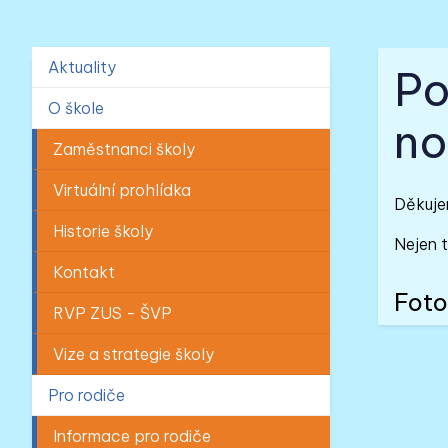
Aktuality
Po
O škole
no
Zaměstnanci školy
Virtuální prohlídka
Děkuje
Historie školy
Nejen t
Kontakt
Foto
RVP ZUS - ŠVP
Vize a strategie školy
Pro rodiče
Informace pro rodiče