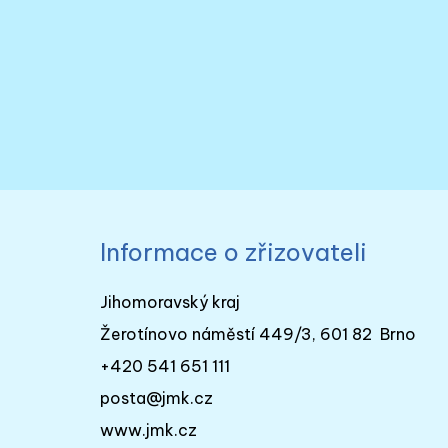
Informace o zřizovateli
Jihomoravský kraj
Žerotínovo náměstí 449/3, 601 82 Brno
+420 541 651 111
posta@jmk.cz
www.jmk.cz