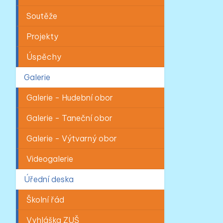
Soutěže
Projekty
Úspěchy
Galerie
Galerie - Hudební obor
Galerie - Taneční obor
Galerie - Výtvarný obor
Videogalerie
Úřední deska
Školní řád
Vyhláška ZUŠ