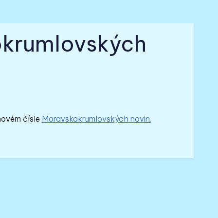
okrumlovských
inovém čísle
Moravskokrumlovských novin.