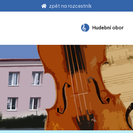
zpět na rozcestník
Hudební obor