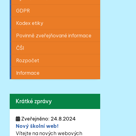
GDPR
Kodex etiky
Povinně zveřejňované informace
ČŠI
Rozpočet
Informace
Krátké zprávy
Zveřejněno: 24.8.2024
Nový školní web!
Vítejte na nových webových