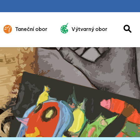
Taneční obor
Výtvarný obor