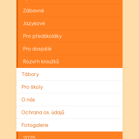
Zábavné
Jazykové
Pro předškoláky
Pro dospělé
Rozvrh kroužků
Tábory
Pro školy
O nás
Ochrana os. údajů
Fotogalerie
2025