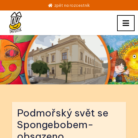
zpět na rozcestník
Podmořský svět se
Spongebobem-
obsazeno