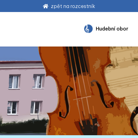
zpět na rozcestník
Hudební obor