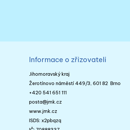
Informace o zřizovateli
Jihomoravský kraj
Žerotínovo náměstí 449/3, 601 82 Brno
+420 541 651 111
posta@jmk.cz
www.jmk.cz
ISDS: x2pbqzq
IČ: 70888337