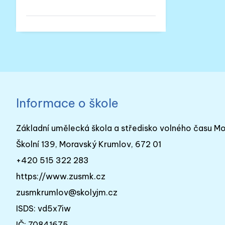
Informace o škole
Základní umělecká škola a středisko volného času M
Školní 139, Moravský Krumlov, 672 01
+420 515 322 283
https://www.zusmk.cz
zusmkrumlov@skolyjm.cz
ISDS: vd5x7iw
IČ: 70841675