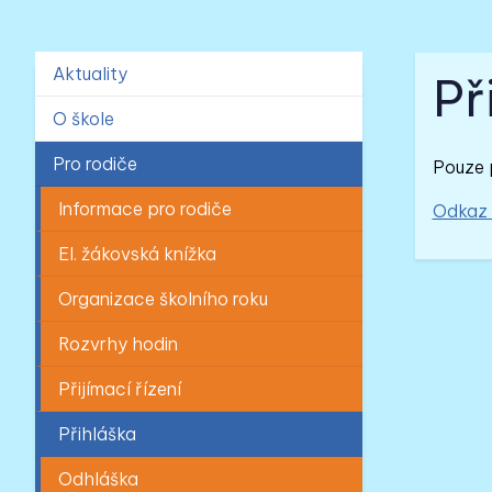
Aktuality
Př
O škole
Pro rodiče
Pouze 
Informace pro rodiče
Odkaz 
El. žákovská knížka
Organizace školního roku
Rozvrhy hodin
Přijímací řízení
Přihláška
Odhláška