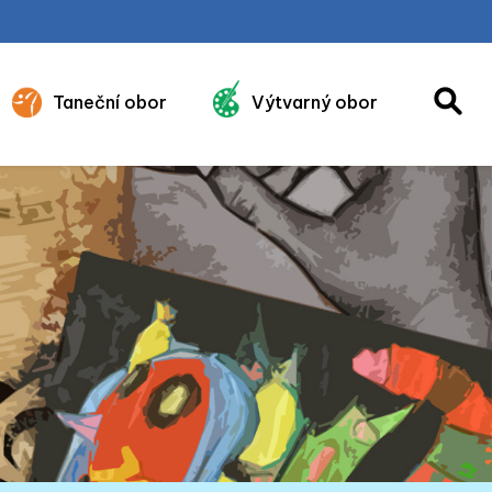
Taneční obor
Výtvarný obor