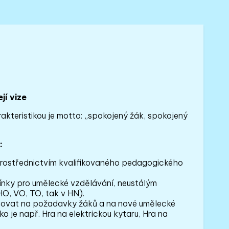
jí vize
rakteristikou je motto: „spokojený žák, spokojený
:
prostřednictvím kvalifikovaného pedagogického
mínky pro umělecké vzdělávání, neustálým
O, VO, TO, tak v HN).
agovat na požadavky žáků a na nové umělecké
o je např. Hra na elektrickou kytaru, Hra na