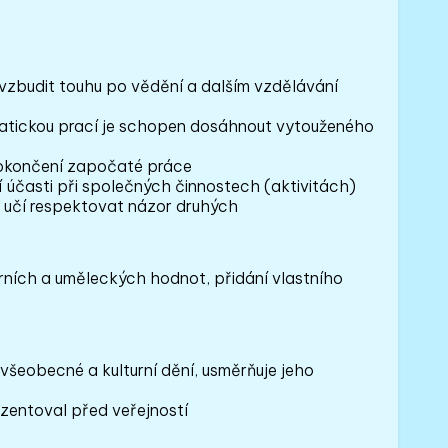
vzbudit touhu po vědění a dalším vzdělávání
matickou prací je schopen dosáhnout vytouženého
dokončení započaté práce
í účasti při společných činnostech (aktivitách)
 učí respektovat názor druhých
rních a uměleckých hodnot, přidání vlastního
 všeobecné a kulturní dění, usměrňuje jeho
zentoval před veřejností