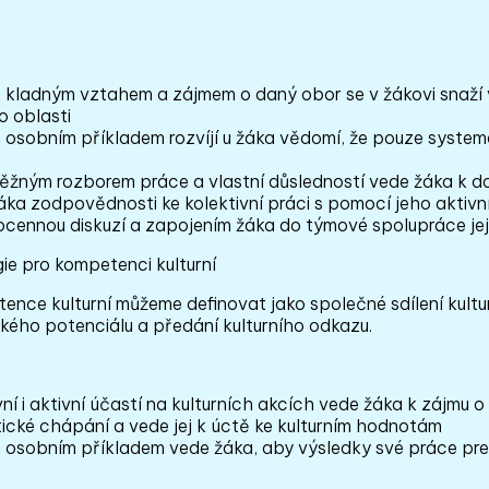
 kladným vztahem a zájmem o daný obor se v žákovi snaží 
o oblasti
 osobním příkladem rozvíjí u žáka vědomí, že pouze syste
ěžným rozborem práce a vlastní důsledností vede žáka k 
áka zodpovědnosti ke kolektivní práci s pomocí jeho aktivn
ocennou diskuzí a zapojením žáka do týmové spolupráce jej
ie pro kompetenci kulturní
ence kulturní můžeme definovat jako společné sdílení kultu
kého potenciálu a předání kulturního odkazu.
ní i aktivní účastí na kulturních akcích vede žáka k zájmu o
tické chápání a vede jej k úctě ke kulturním hodnotám
 osobním příkladem vede žáka, aby výsledky své práce pre