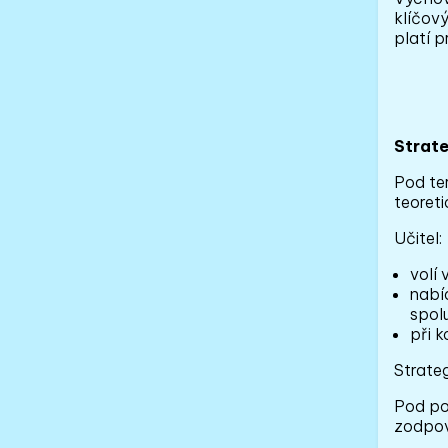
klíčový
platí 
Strate
Pod te
teoreti
Učitel:
volí 
nabí
spol
při 
Strate
Pod poj
zodpov