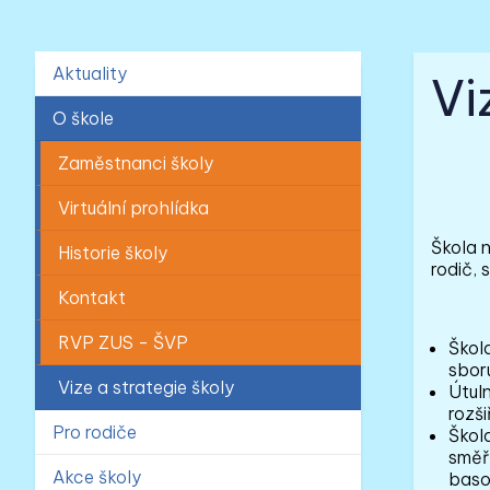
Aktuality
Vi
O škole
Zaměstnanci školy
Virtuální prohlídka
Škola n
Historie školy
rodič, 
Kontakt
RVP ZUS - ŠVP
Škol
sboru
Vize a strategie školy
Útul
rozš
Pro rodiče
Škol
směřo
Akce školy
baso