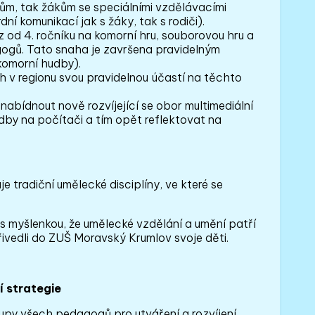
ům, tak žákům se speciálními vzdělávacími
 komunikací jak s žáky, tak s rodiči).
 od 4. ročníku na komorní hru, souborovou hru a
gogů. Tato snaha je završena pravidelným
omorní hudby).
ch v regionu svou pravidelnou účastí na těchto
bídnout nově rozvíjející se obor multimediální
dby na počítači a tím opět reflektovat na
e tradiční umělecké disciplíny, ve které se
s myšlenkou, že umělecké vzdělání a umění patří
řivedli do ZUŠ Moravský Krumlov svoje děti.
í strategie
upy všech pedagogů pro utváření a rozvíjení