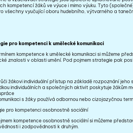
ch kompetencí žáků ve výuce i mimo výuku. Tyto (společné) 
pro všechny vyučující oboru hudebního, výtvarného a tanečn
gie pro kompetenci k umělecké komunikaci
rmínem kompetence k umělecké komunikaci si můžeme předst
cké znalosti v oblasti umění. Pod pojmem strategie pak pos
vůči žákovi individuální přístup na základě rozpoznání jeho
dkou individuálních a společných aktivit poskytuje žákům mo
upráce
komunikaci s žáky používá odbornou nebo cizojazyčnou termi
gie pro kompetenci osobnostně sociální
mem kompetence osobnostně sociální si můžeme představit v
ědnosti i zodpovědnosti k druhým.