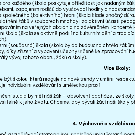
a pro každého
(škola poskytuje příležitost jak nadaným žák
bami, zapojením rodičů do vyučovací hodiny a nadstandardní
a společného (kolektivního) hraní
(škola klade značný důraz
platnění žáků v souborech mnohdy i za aktivní účasti peda
upováním na veřejných akcích a na závěrečném koncertě k
ní škola
(škola se aktivně podílí na kulturním dění a tradicí
ch).
rní (současná) škola
(škola by do budoucna chtěla žákům na
by, díky zřízení a vybavení učebny určené ke zpracování hu
álý vývoj tohoto oboru, žáků a školy).
Vize školy:
být školou, která reaguje na nové trendy v umění, respektuj
je individuální vzdělávání s uměleckou praxí.
nčení studia by měl náš žák – absolvent odcházet ze školy 
litelně k jeho životu. Chceme, aby bývalí žáci naší školy p
4. Výchovné a vzdělávac
né a vzdělávací strategie jsou společně uplatňované post