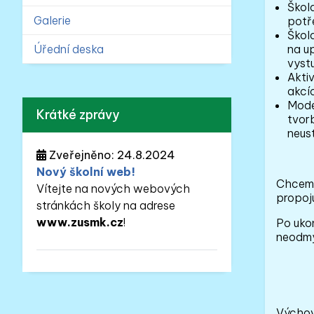
Škol
Galerie
potře
Škol
Úřední deska
na u
vyst
Aktiv
akcí
Mode
Krátké zprávy
tvor
neust
Zveřejněno: 24.8.2024
Nový školní web!
Chceme 
Vítejte na nových webových
propoju
stránkách školy na adrese
www.zusmk.cz
!
Po uko
neodmys
Výchov