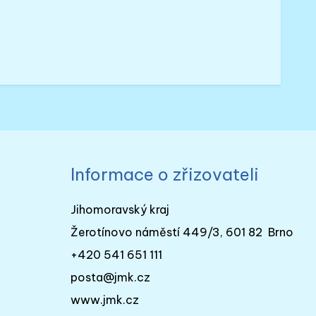
Informace o zřizovateli
Jihomoravský kraj
Žerotínovo náměstí 449/3, 601 82 Brno
+420 541 651 111
posta@jmk.cz
www.jmk.cz