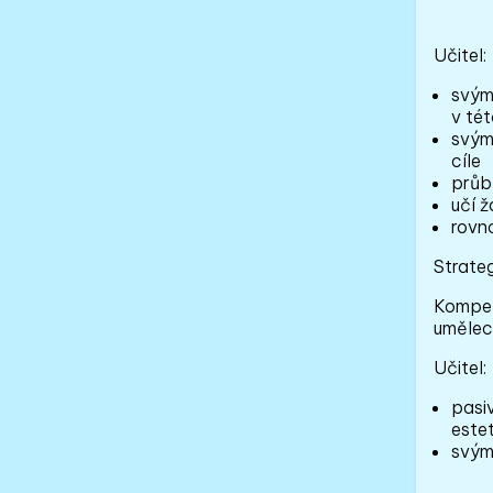
Učitel:
svým
v tét
svým
cíle
průb
učí ž
rovn
Strateg
Kompet
umělec
Učitel:
pasiv
este
svým