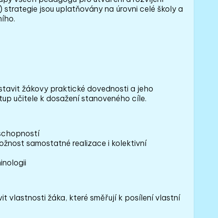
strategie jsou uplatňovány na úrovni celé školy a
ího.
avit žákovy praktické dovednosti a jeho
tup učitele k dosažení stanoveného cíle.
 schopností
žnost samostatné realizace i kolektivní
nologii
lastnosti žáka, které směřují k posílení vlastní