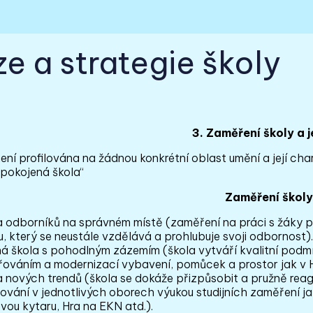
ze a strategie školy
3. Zaměření školy a je
ení profilována na žádnou konkrétní oblast umění a její cha
spokojená škola“
Zaměření školy
a odborníků na správném místě
(zaměření na práci s žáky 
, který se neustále vzdělává a prohlubuje svoji odbornost).
ná škola s pohodlným zázemím
(škola vytváří kvalitní pod
iřováním a modernizací vybavení, pomůcek a prostor jak v H
a nových trendů
(škola se dokáže přizpůsobit a pružně re
vání v jednotlivých oborech výukou studijních zaměření jak
vou kytaru, Hra na EKN atd.).