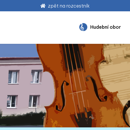
zpět na rozcestník
Hudební obor