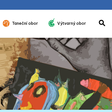
Taneční obor
Výtvarný obor