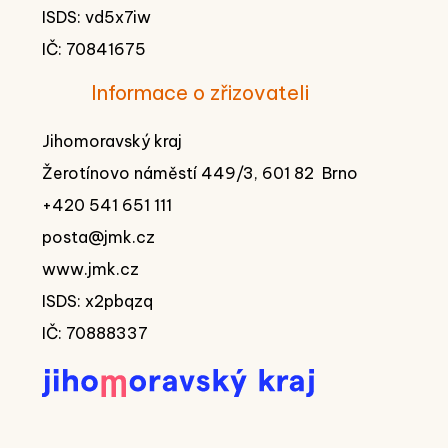
ISDS: vd5x7iw
IČ: 70841675
Informace o zřizovateli
Jihomoravský kraj
Žerotínovo náměstí 449/3, 601 82 Brno
+420 541 651 111
posta@jmk.cz
www.jmk.cz
ISDS: x2pbqzq
IČ: 70888337