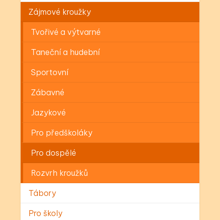
Zájmové kroužky
Tvořivé a výtvarné
Taneční a hudební
Sportovní
Zábavné
Jazykové
Pro předškoláky
Pro dospělé
Rozvrh kroužků
Tábory
Pro školy