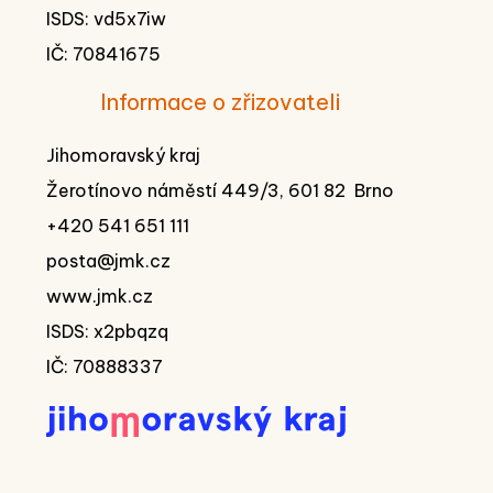
ISDS: vd5x7iw
IČ: 70841675
Informace o zřizovateli
Jihomoravský kraj
Žerotínovo náměstí 449/3, 601 82 Brno
+420 541 651 111
posta@jmk.cz
www.jmk.cz
ISDS: x2pbqzq
IČ: 70888337