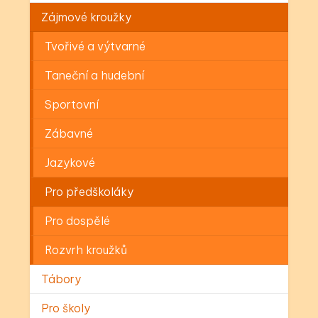
Zájmové kroužky
Tvořivé a výtvarné
Taneční a hudební
Sportovní
Zábavné
Jazykové
Pro předškoláky
Pro dospělé
Rozvrh kroužků
Tábory
Pro školy