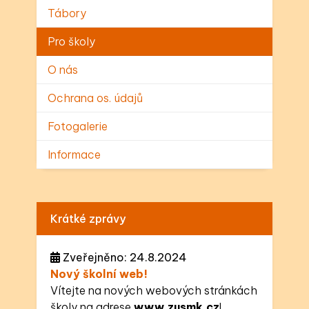
Tábory
Pro školy
O nás
Ochrana os. údajů
Fotogalerie
Informace
Krátké zprávy
Zveřejněno: 24.8.2024
Nový školní web!
Vítejte na nových webových stránkách
školy na adrese
www.zusmk.cz
!