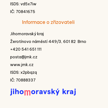
ISDS: vd5x7iw
IČ: 70841675
Informace o zřizovateli
Jihomoravský kraj
Žerotínovo náměstí 449/3, 601 82 Brno
+420 541 651 111
posta@jmk.cz
www.jmk.cz
ISDS: x2pbqzq
IČ: 70888337