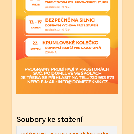
Soubory ke stažení
prihlaska-na-zajmove-vzdelavani.doc